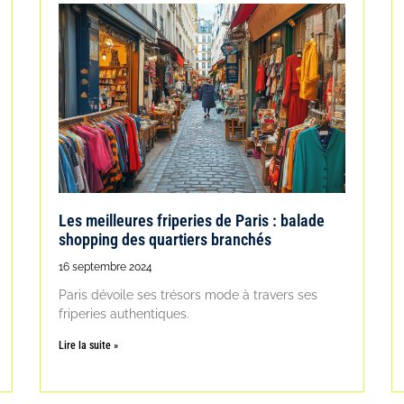
Les meilleures friperies de Paris : balade
shopping des quartiers branchés
16 septembre 2024
Paris dévoile ses trésors mode à travers ses
friperies authentiques.
Lire la suite »