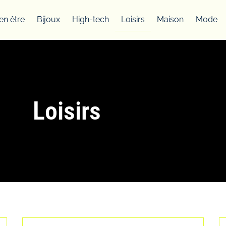
en être
Bijoux
High-tech
Loisirs
Maison
Mode
Loisirs